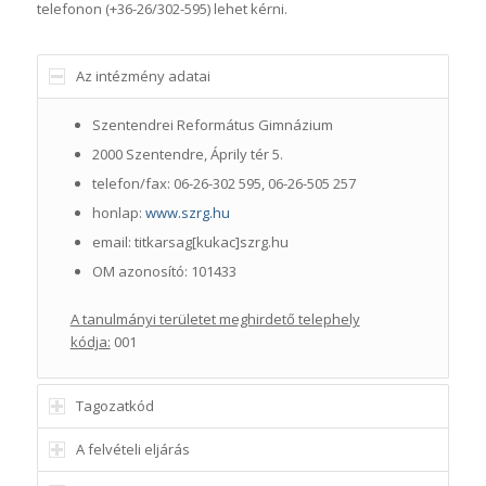
telefonon (+36-26/302-595) lehet kérni.
Az intézmény adatai
Szentendrei Református Gimnázium
2000 Szentendre, Áprily tér 5.
telefon/fax: 06-26-302 595, 06-26-505 257
honlap:
www.szrg.hu
email: titkarsag[kukac]szrg.hu
OM azonosító: 101433
A tanulmányi területet meghirdető telephely
kódja:
001
Tagozatkód
A felvételi eljárás