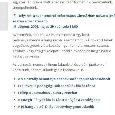
egyszerűen csak együtt lehetünk, feltöltődhetünk, nevethetünk,
ünnepelhetünk.
Helyszín: a Szentendrei Református Gimnázium udvara (es
Tavaszi hangverseny
esetén a tornaterem)
🗓 Időpont: 2026. május 29. (péntek) 18:00
Szeretnénk, ha ezen az estén mindenki egy kicsit
belehelyezkedne a hangulatba, ezért bátorítjuk Önöket,/Titeket:
vegyék/vegyétek elő a kockás inget, farmert, western csizmát,
cowboy- vagy cowgirl kalapot – hadd elevenedjen meg együtt a
vadnyugat világa!
Az est során nemcsak finom falatokkal és vidám játékokkal
készülünk, hanem különleges pillanatokkal is:
A 9.a osztály bemutatja a tanév során tanult társastáncát
Ezt követi a pedagógusok és szülők közös tánca
Fellép a Countaktus Country zenekar
A cowgirl lányok közös táncra hívják a vendégeket
A jó hangulatról DJ Spacecowboy gondoskodik