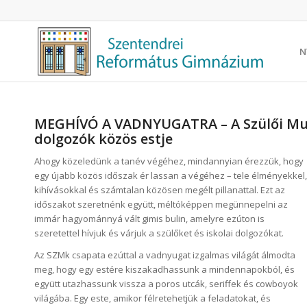
N
MEGHÍVÓ A VADNYUGATRA – A Szülői Munk
dolgozók közös estje
Ahogy közeledünk a tanév végéhez, mindannyian érezzük, hogy
egy újabb közös időszak ér lassan a végéhez – tele élményekkel,
kihívásokkal és számtalan közösen megélt pillanattal. Ezt az
időszakot szeretnénk együtt, méltóképpen megünnepelni az
immár hagyománnyá vált gimis bulin, amelyre ezúton is
szeretettel hívjuk és várjuk a szülőket és iskolai dolgozókat.
Az SZMk csapata ezúttal a vadnyugat izgalmas világát álmodta
meg, hogy egy estére kiszakadhassunk a mindennapokból, és
együtt utazhassunk vissza a poros utcák, seriffek és cowboyok
világába. Egy este, amikor félretehetjük a feladatokat, és